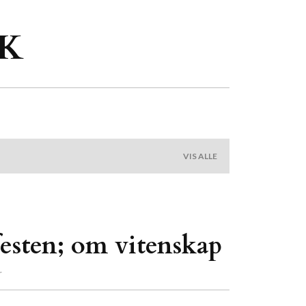
 K
VIS ALLE
festen; om vitenskap
r