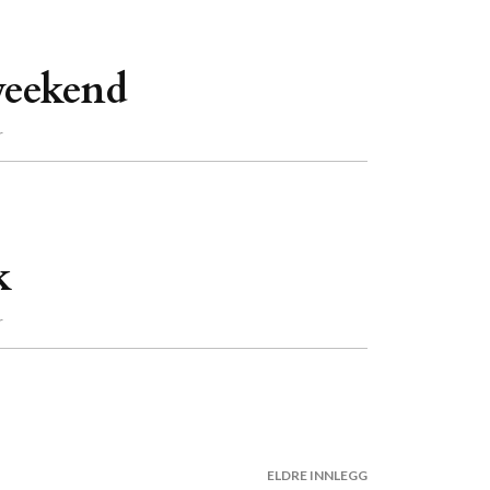
weekend
r
k
r
ELDRE INNLEGG