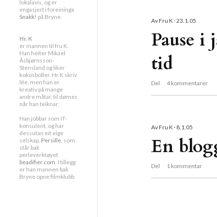
g
lokalavis, og er
engasjert i foreininga
Snakk!
på Bryne.
Av
Fru K
23.1.05
g
Pause i 
Hr. K
er mannen til fru K.
Han heiter Mikael
tid
Åsbjørnsson-
Stensland og liker
kokosboller. Hr.K skriv
lite, men han er
Del
4 kommentarer
kreativ på mange
andre måtar, til dømes
når han teiknar.
Han jobbar som IT-
konsulent, og har
Av
Fru K
8.1.05
dessutan eit eige
En blogg
selskap,
Persille
, som
står bak
perleverktøyet
beadifier.com.
I tillegg
Del
1 kommentar
er han mannen bak
Bryne opne filmklubb.