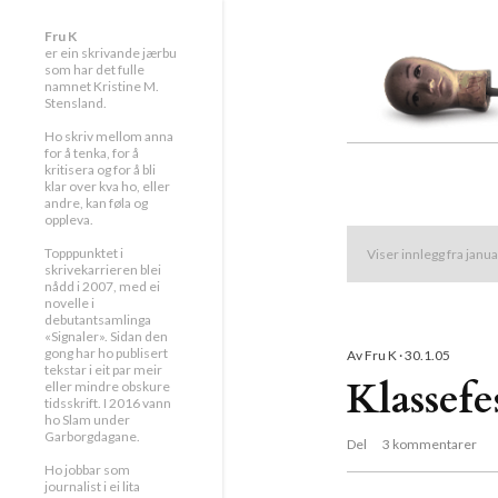
Fru K
er ein skrivande jærbu
som har det fulle
namnet Kristine M.
Stensland.
Ho skriv mellom anna
for å tenka, for å
kritisera og for å bli
klar over kva ho, eller
andre, kan føla og
oppleva.
Topppunktet i
Viser innlegg fra janu
I
skrivekarrieren blei
nådd i 2007, med ei
novelle i
n
debutantsamlinga
«Signaler». Sidan den
gong har ho publisert
Av
Fru K
30.1.05
n
tekstar i eit par meir
Klassefe
eller mindre obskure
tidsskrift. I 2016 vann
l
ho Slam under
Garborgdagane.
Del
3 kommentarer
e
Ho jobbar som
journalist i ei lita