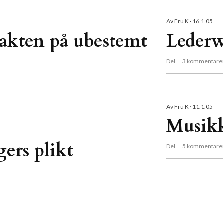
Av
Fru K
16.1.05
jakten på ubestemt
Leder
Del
3 kommentare
Av
Fru K
11.1.05
Musik
ers plikt
Del
5 kommentare