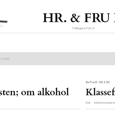
Gå til hovedinnhold
HR. & FRU
Tidlegare Frk. K
ar, 2005
Av
Fru K
30.1.05
sten; om alkohol
Klasse
Del
6 kommentare