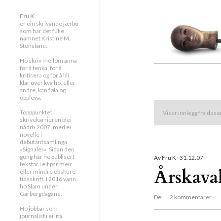
Fru K
er ein skrivande jærbu
som har det fulle
namnet Kristine M.
Stensland.
Ho skriv mellom anna
for å tenka, for å
kritisera og for å bli
klar over kva ho, eller
andre, kan føla og
oppleva.
Topppunktet i
Viser innlegg fra des
I
skrivekarrieren blei
nådd i 2007, med ei
novelle i
n
debutantsamlinga
«Signaler». Sidan den
gong har ho publisert
Av
Fru K
31.12.07
n
tekstar i eit par meir
Årskava
eller mindre obskure
tidsskrift. I 2016 vann
l
ho Slam under
Garborgdagane.
Del
2 kommentarer
e
Ho jobbar som
journalist i ei lita