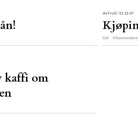
Av
Fru K
15.12.07
ån!
Kjøpi
Del
5 kommentare
v kaffi om
en