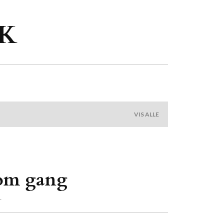
 K
VIS ALLE
tom gang
r