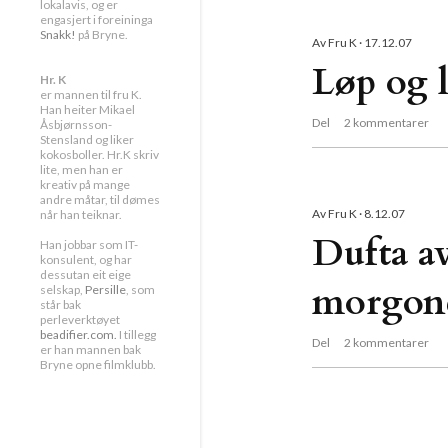
g
lokalavis, og er
engasjert i foreininga
Snakk!
på Bryne.
Av
Fru K
17.12.07
g
Løp og l
Hr. K
er mannen til fru K.
Han heiter Mikael
Del
2 kommentarer
Åsbjørnsson-
Stensland og liker
kokosboller. Hr.K skriv
lite, men han er
kreativ på mange
andre måtar, til dømes
Av
Fru K
8.12.07
når han teiknar.
Dufta a
Han jobbar som IT-
konsulent, og har
dessutan eit eige
morgon
selskap,
Persille
, som
står bak
perleverktøyet
beadifier.com.
I tillegg
Del
2 kommentarer
er han mannen bak
Bryne opne filmklubb.