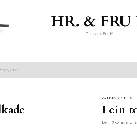
Gå til hovedinnhold
HR. & FRU
Tidlegare Frk. K
ember, 2007
Av
Fru K
27.12.07
lkade
I ein 
Del
3 kommentare