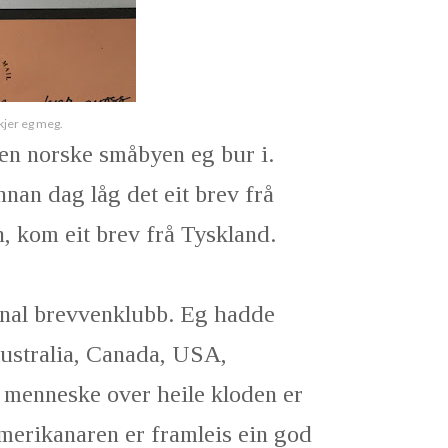
kjer eg meg.
den norske småbyen eg bur i.
nnan dag låg det eit brev frå
n, kom eit brev frå Tyskland.
onal brevvenklubb. Eg hadde
ustralia, Canada, USA,
 menneske over heile kloden er
erikanaren er framleis ein god