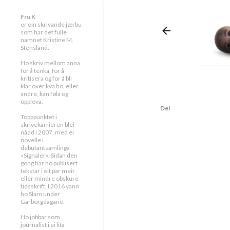
Fru K
er ein skrivande jærbu
som har det fulle
namnet Kristine M.
Stensland.
Ho skriv mellom anna
for å tenka, for å
kritisera og for å bli
klar over kva ho, eller
andre, kan føla og
oppleva.
Del
Topppunktet i
skrivekarrieren blei
nådd i 2007, med ei
novelle i
debutantsamlinga
«Signaler». Sidan den
gong har ho publisert
tekstar i eit par meir
eller mindre obskure
tidsskrift. I 2016 vann
ho Slam under
Garborgdagane.
Ho jobbar som
journalist i ei lita