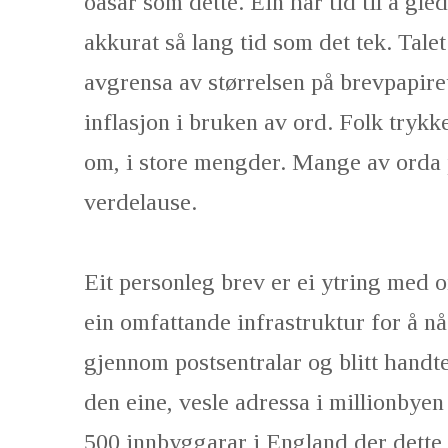
oasar som dette. Ein har tid til å gle
akkurat så lang tid som det tek. Tale
avgrensa av størrelsen på brevpapire
inflasjon i bruken av ord. Folk trykk
om, i store mengder. Mange av orda 
verdelause.
Eit personleg brev er ei ytring med
ein omfattande infrastruktur for å nå
gjennom postsentralar og blitt handter
den eine, vesle adressa i millionbyen
500 innbyggarar i England der dette