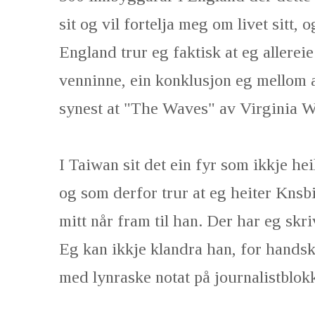
sit og vil fortelja meg om livet sitt, 
England trur eg faktisk at eg allerei
venninne, ein konklusjon eg mellom 
synest at "The Waves" av Virginia Wo
I Taiwan sit det ein fyr som ikkje hei
og som derfor trur at eg heiter Knsbin
mitt når fram til han. Der har eg sk
Eg kan ikkje klandra han, for handsk
med lynraske notat på journalistblok