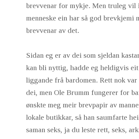
brevvenar for mykje. Men truleg vil i
menneske ein har så god brevkjemi m
brevvenar av det.
Sidan eg er av dei som sjeldan kasta
kan bli nyttig, hadde eg heldigvis ei
liggande frå bardomen. Rett nok var 
dei, men Ole Brumm fungerer for barn
ønskte meg meir brevpapir av mannen 
lokale butikkar, så han saumfarte hei
saman seks, ja du leste rett, seks, a