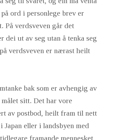
da seg til svaret, og ein må venta
t på ord i personlege brev er
t. På verdsveven går det
er dei ut av seg utan å tenka seg
på verdsveven er nærast heilt
 omtanke bak som er avhengig av
 målet sitt. Det har vore
t av postbod, heilt fram til nett
 i Japan eller i landsbyen med
 tidlegare framande mennesket