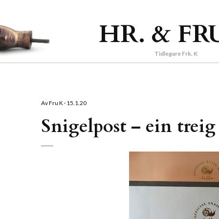
Gå til hovedinnhold
HR. & FR
Tidlegare Frk. K
Av
Fru K
15.1.20
Snigelpost – ein treig