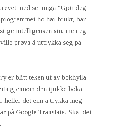
e brevet med setninga "Gjør deg
gsprogrammet ho har brukt, har
stige intelligensen sin, men eg
 ville prøva å uttrykka seg på
 er blitt teken ut av bokhylla
 leita gjennom den tjukke boka
r heller det enn å trykka meg
svar på Google Translate. Skal det
t.