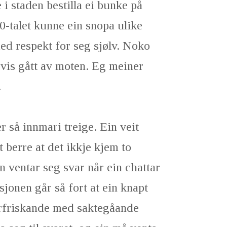
 i staden bestilla ei bunke på
90-talet kunne ein snopa ulike
ed respekt for seg sjølv. Noko
vis gått av moten. Eg meiner
.
r så innmari treige. Ein veit
t berre at det ikkje kjem to
in ventar seg svar når ein chattar
onen går så fort at ein knapt
forfriskande med saktegåande