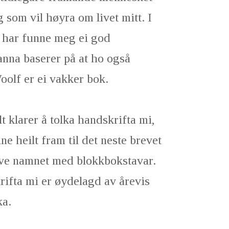
og som vil høyra om livet mitt. I
e har funne meg ei god
anna baserer på at ho også
olf er ei vakker bok.
lt klarer å tolka handskrifta mi,
e heilt fram til det neste brevet
rive namnet med blokkbokstavar.
rifta mi er øydelagd av årevis
ka.