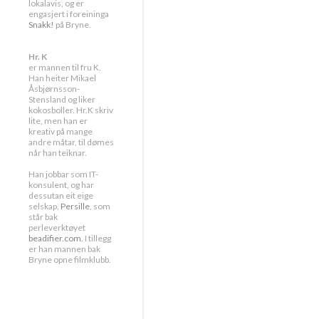
lokalavis, og er
engasjert i foreininga
Snakk!
på Bryne.
Hr. K
er mannen til fru K.
Han heiter Mikael
Åsbjørnsson-
Stensland og liker
kokosboller. Hr.K skriv
lite, men han er
kreativ på mange
andre måtar, til dømes
når han teiknar.
Han jobbar som IT-
konsulent, og har
dessutan eit eige
selskap,
Persille
, som
står bak
perleverktøyet
beadifier.com.
I tillegg
er han mannen bak
Bryne opne filmklubb.