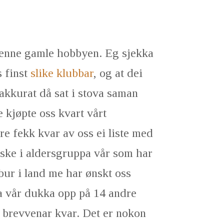
 denne gamle hobbyen. Eg sjekka
s finst
slike klubbar
, og at dei
 akkurat då sat i stova saman
kjøpte oss kvart vårt
 fekk kvar av oss ei liste med
ske i aldersgruppa vår som har
bur i land me har ønskt oss
a vår dukka opp på 14 andre
28 brevvenar kvar. Det er nokon