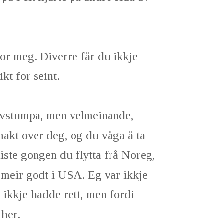
for meg. Diverre får du ikkje
kt for seint.
 avstumpa, men velmeinande,
makt over deg, og du våga å ta
siste gongen du flytta frå Noreg,
t meir godt i USA. Eg var ikkje
 ikkje hadde rett, men fordi
 her.