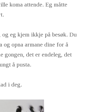
ille koma attende. Eg måtte
t.
 og eg kjem ikkje på besøk. Du
la og opna armane dine for å
e gongen, det er endeleg, det
tungt å pusta.
lad i deg.