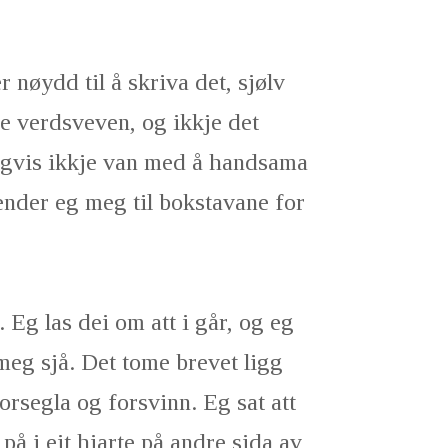
r nøydd til å skriva det, sjølv
e verdsveven, og ikkje det
digvis ikkje van med å handsama
ender eg meg til bokstavane for
 Eg las dei om att i går, og eg
 meg sjå. Det tome brevet ligg
orsegla og forsvinn. Eg sat att
på i eit hjarte på andre sida av