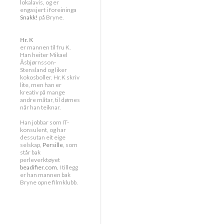
lokalavis, og er
engasjert i foreininga
Snakk!
på Bryne.
Hr. K
er mannen til fru K.
Han heiter Mikael
Åsbjørnsson-
Stensland og liker
kokosboller. Hr.K skriv
lite, men han er
kreativ på mange
andre måtar, til dømes
når han teiknar.
Han jobbar som IT-
konsulent, og har
dessutan eit eige
selskap,
Persille
, som
står bak
perleverktøyet
beadifier.com.
I tillegg
er han mannen bak
Bryne opne filmklubb.