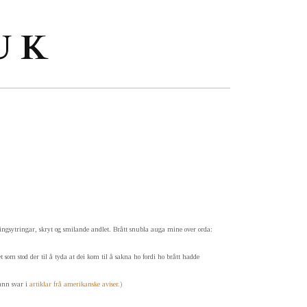
U K
ingsytringar, skryt og smilande andlet. Brått snubla auga mine over orda:
 som stod der til å tyda at dei kom til å sakna ho fordi ho brått hadde
fann svar i
artiklar frå amerikanske aviser.)