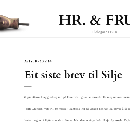
Gå til hovedinnhold
HR. & FR
Tidlegare Frk. K
Av
Fru K
10.9.14
Eit siste brev til Silje
(I går ettermiddag gjekk eg inn på Facebook. Eg skulle berre skrolla meg nedover mein
"Silje Grayston, you will be missed". Eg gjekk inn på veggen hennar. Eg prøvde å få det
bestemt seg for å flytta attende til Noreg. Men den tolkinga heldt ikkje. Eg googla. Eg 