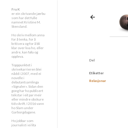
Fru K
er ein skrivande jærbu
som har det fulle
namnet Kristine M.
Stensland.
Ho skriv mellom anna
for å tenka, for å
kritisera og for å bli
klar over kva ho, eller
andre, kan føla og
oppleva.
Del
Topppunktet i
skrivekarrieren blei
Etiketter
nådd i 2007, med ei
novelle i
Relasjonar
debutantsamlinga
«Signaler». Sidan den
gong har ho publisert
tekstar i eit par meir
eller mindre obskure
tidsskrift. I 2016 vann
ho Slam under
Garborgdagane.
Ho jobbar som
journalist i ei lita