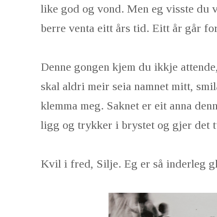
like god og vond. Men eg visste du v
berre venta eitt års tid. Eitt år går for
Denne gongen kjem du ikkje attende,
skal aldri meir seia namnet mitt, smi
klemma meg. Saknet er eit anna denn
ligg og trykker i brystet og gjer det 
Kvil i fred, Silje. Eg er så inderleg g