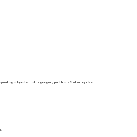
veit og at bønder nokre gonger gjer blomkål eller agurker
e.