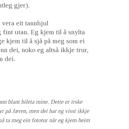
ntleg gjer).
 vera eit tannhjul
int utan. Eg kjem til å snylta
ige kjem til å sjå på meg som ei
nn dei, noko eg altså ikkje trur,
m dei.
nn blant bileta mine. Dette er irske
yr på Jæren, men dei har eg visst ikkje
 må ta meg ein fototur når eg kjem heim