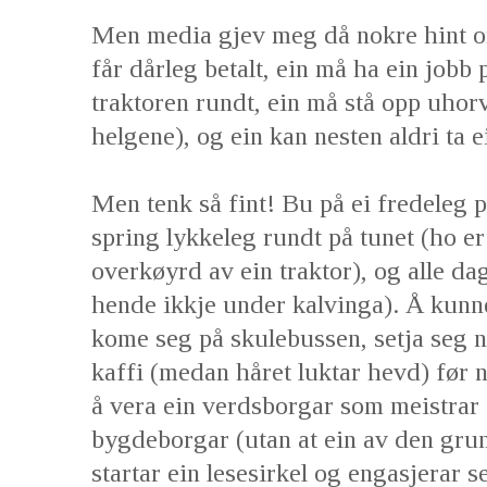
Men media gjev meg då nokre hint om
får dårleg betalt, ein må ha ein jobb p
traktoren rundt, ein må stå opp uhorv
helgene), og ein kan nesten aldri ta e
Men tenk så fint! Bu på ei fredeleg p
spring lykkeleg rundt på tunet (ho er 
overkøyrd av ein traktor), og alle d
hende ikkje under kalvinga). Å kunne
kome seg på skulebussen, setja seg ne
kaffi (medan håret luktar hevd) før n
å vera ein verdsborgar som meistrar al
bygdeborgar (utan at ein av den gru
startar ein lesesirkel og engasjerar s