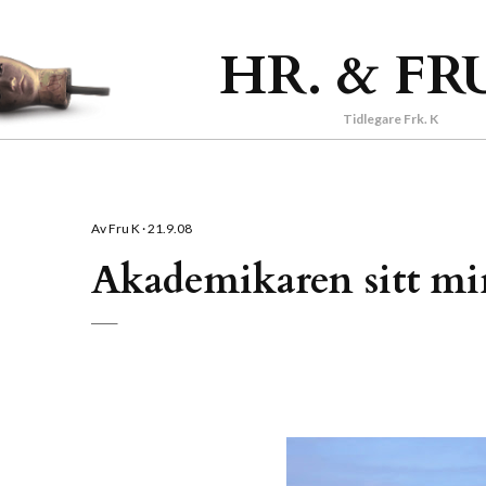
Gå til hovedinnhold
HR. & FR
Tidlegare Frk. K
Av
Fru K
21.9.08
Akademikaren sitt mi