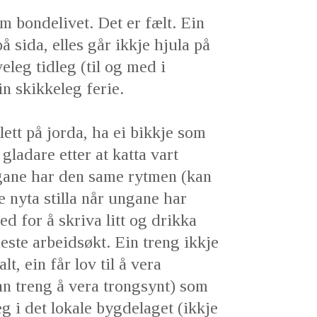
 bondelivet. Det er fælt. Ein
å sida, elles går ikkje hjula på
eleg tidleg (til og med i
in skikkeleg ferie.
lett på jorda, ha ei bikkje som
gladare etter at katta vart
agane har den same rytmen (kan
 nyta stilla når ungane har
d for å skriva litt og drikka
este arbeidsøkt. Ein treng ikkje
t, ein får lov til å vera
nn treng å vera trongsynt) som
eg i det lokale bygdelaget (ikkje