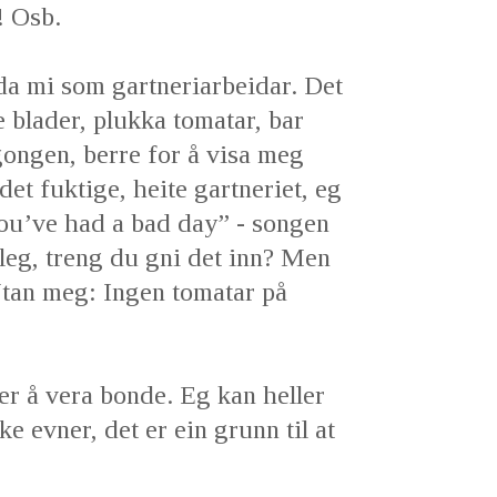
! Osb.
tida mi som gartneriarbeidar. Det
 blader, plukka tomatar, bar
gongen, berre for å visa meg
 det fuktige, heite gartneriet, eg
You’ve had a bad day” - songen
rleg, treng du gni det inn? Men
Utan meg: Ingen tomatar på
 er å vera bonde. Eg kan heller
e evner, det er ein grunn til at