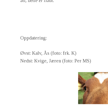
att, dette er flaut.
Oppdatering:
Øvst: Kalv, Ås (foto: frk. K)
Nedst: Kvige, Jæren (foto: Per MS)