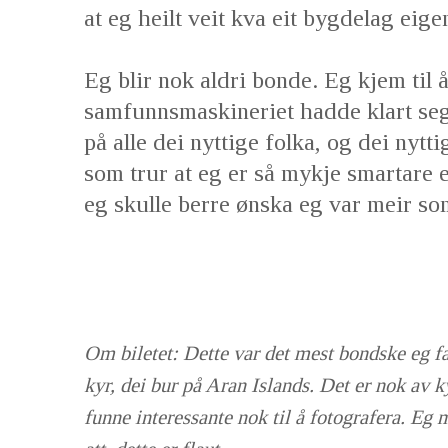
at eg heilt veit kva eit bygdelag eige
Eg blir nok aldri bonde. Eg kjem til å
samfunnsmaskineriet hadde klart seg f
på alle dei nyttige folka, og dei nytt
som trur at eg er så mykje smartare e
eg skulle berre ønska eg var meir so
Om biletet: Dette var det mest bondske eg fa
kyr, dei bur på Aran Islands. Det er nok av k
funne interessante nok til å fotografera. Eg