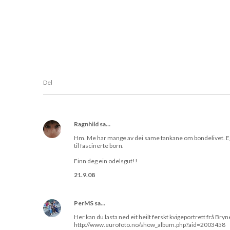
Del
Ragnhild
sa…
Hm. Me har mange av dei same tankane om bondelivet. Eg 
til fascinerte born.
Finn deg ein odelsgut!!
21.9.08
PerMS
sa…
Her kan du lasta ned eit heilt ferskt kvigeportrett frå Bryn
http://www.eurofoto.no/show_album.php?aid=2003458