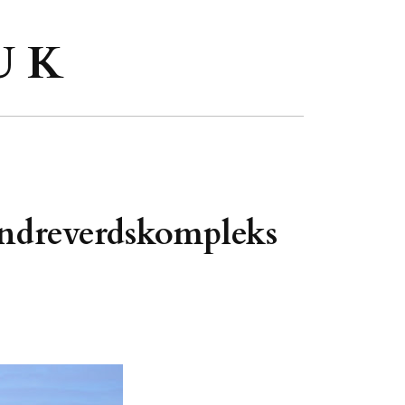
U K
ndreverdskompleks