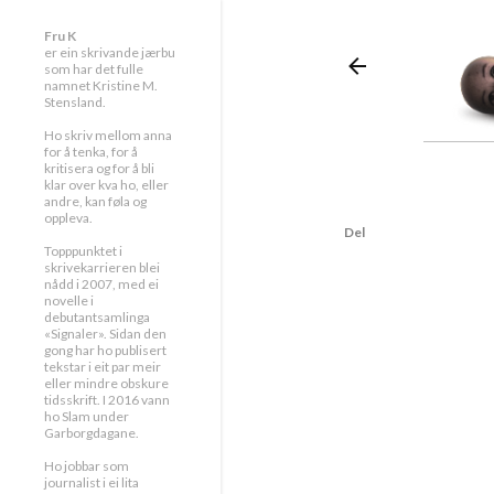
Fru K
er ein skrivande jærbu
som har det fulle
namnet Kristine M.
Stensland.
Ho skriv mellom anna
for å tenka, for å
kritisera og for å bli
klar over kva ho, eller
andre, kan føla og
oppleva.
Del
Topppunktet i
skrivekarrieren blei
nådd i 2007, med ei
novelle i
debutantsamlinga
«Signaler». Sidan den
gong har ho publisert
tekstar i eit par meir
eller mindre obskure
tidsskrift. I 2016 vann
ho Slam under
Garborgdagane.
Ho jobbar som
journalist i ei lita