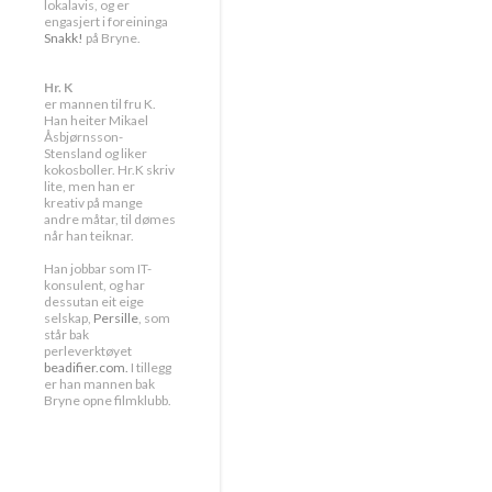
lokalavis, og er
engasjert i foreininga
Snakk!
på Bryne.
Hr. K
er mannen til fru K.
Han heiter Mikael
Åsbjørnsson-
Stensland og liker
kokosboller. Hr.K skriv
lite, men han er
kreativ på mange
andre måtar, til dømes
når han teiknar.
Han jobbar som IT-
konsulent, og har
dessutan eit eige
selskap,
Persille
, som
står bak
perleverktøyet
beadifier.com.
I tillegg
er han mannen bak
Bryne opne filmklubb.