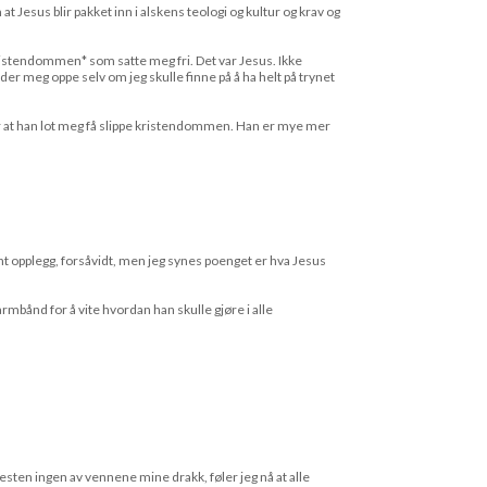
 Jesus blir pakket inn i alskens teologi og kultur og krav og
kristendommen* som satte meg fri. Det var Jesus. Ikke
meg oppe selv om jeg skulle finne på å ha helt på trynet
for at han lot meg få slippe kristendommen. Han er mye mer
int opplegg, forsåvidt, men jeg synes poenget er hva Jesus
rmbånd for å vite hvordan han skulle gjøre i alle
nesten ingen av vennene mine drakk, føler jeg nå at alle