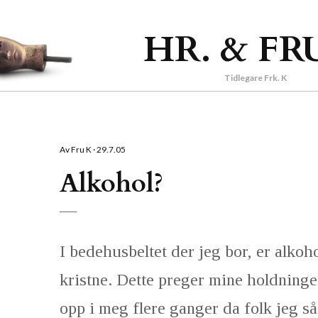
Gå til hovedinnhold
HR. & FR
Tidlegare Frk. K
Av
Fru K
29.7.05
Alkohol?
I bedehusbeltet der jeg bor, er alkoho
kristne. Dette preger mine holdninger
opp i meg flere ganger da folk jeg så