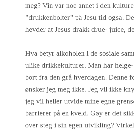
meg? Vin var noe annet i den kulture
”drukkenbolter” på Jesu tid også. D
hevder at Jesus drakk drue- juice, det 
Hva betyr alkoholen i de sosiale s
ulike drikkekulturer. Man har helge-
bort fra den grå hverdagen. Denne f
ønsker jeg meg ikke. Jeg vil ikke knyt
jeg vil heller utvide mine egne grense
barrierer på en kveld. Gøy er det sik
over steg i sin egen utvikling? Virkelig