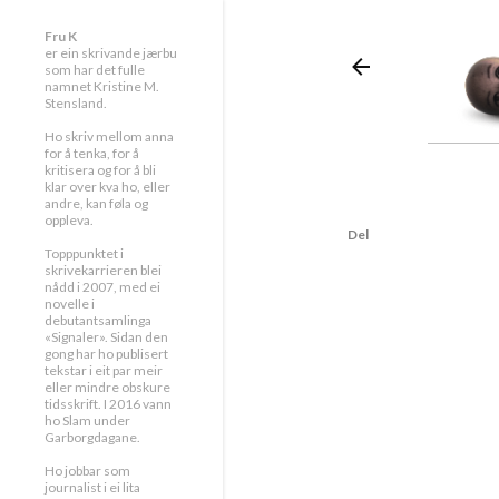
Fru K
er ein skrivande jærbu
som har det fulle
namnet Kristine M.
Stensland.
Ho skriv mellom anna
for å tenka, for å
kritisera og for å bli
klar over kva ho, eller
andre, kan føla og
oppleva.
Del
Topppunktet i
skrivekarrieren blei
nådd i 2007, med ei
novelle i
debutantsamlinga
«Signaler». Sidan den
gong har ho publisert
tekstar i eit par meir
eller mindre obskure
tidsskrift. I 2016 vann
ho Slam under
Garborgdagane.
Ho jobbar som
journalist i ei lita