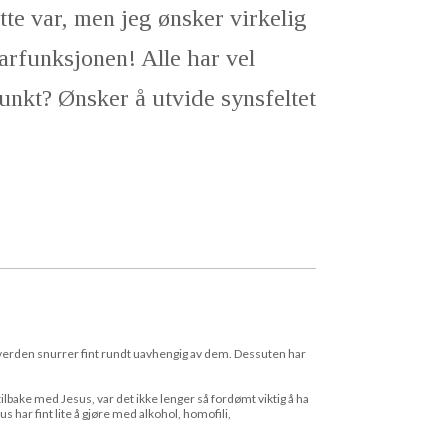
tte var, men jeg ønsker virkelig
rfunksjonen! Alle har vel
punkt? Ønsker å utvide synsfeltet
verden snurrer fint rundt uavhengig av dem. Dessuten har
lbake med Jesus, var det ikke lenger så fordømt viktig å ha
s har fint lite å gjøre med alkohol, homofili,