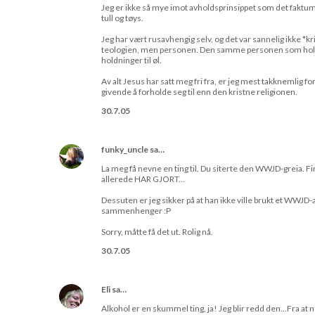
Jeg er ikke så mye imot avholdsprinsippet som det faktum at
tull og tøys.
Jeg har vært rusavhengig selv, og det var sannelig ikke *
teologien, men personen. Den samme personen som holder 
holdninger til øl.
Av alt Jesus har satt meg fri fra, er jeg mest takknemlig 
givende å forholde seg til enn den kristne religionen.
30.7.05
funky_uncle
sa…
La meg få nevne en ting til. Du siterte den WWJD-greia. F
allerede HAR GJORT...
Dessuten er jeg sikker på at han ikke ville brukt et WWJD-a
sammenhenger :P
Sorry, måtte få det ut. Rolig nå.
30.7.05
Eli
sa…
Alkohol er en skummel ting, ja! Jeg blir redd den...Fra at 