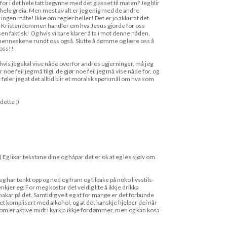
for i det hele tatt begynne med det glasset til maten? Jeg blir
hele greia. Men mest av alt er jeg enig med de andre
gen måte! Ikke om regler heller! Det er jo akkurat det
e. Kristendommen handler om hva Jesus gjorde for oss
faktisk! Og hvis vi bare klarer å ta i mot denne nåden,
il menneskene rundt oss også. Slutte å dømme og lære oss å
oss!!
gi, hvis jeg skal vise nåde overfor andres ugjerninger, må jeg
 noe feil jeg må tilgi, de gjør noe feil jeg må vise nåde for, og
 føler jeg at det alltid blir et moralsk spørsmål om hva som
ette ;)
 Eg likar tekstane dine og håpar det er ok at eg les sjølv om
eg har tenkt opp og ned og fram og tilbake på noko livsstils-
kjer eg: For meg kostar det veldig lite å ikkje drikka
smakar på det. Samtidig veit eg at for mange er det forbunde
det komplisert med alkohol, og at det kanskje hjelper dei når
 som er aktive midt i kyrkja ikkje fordømmer, men og kan kosa