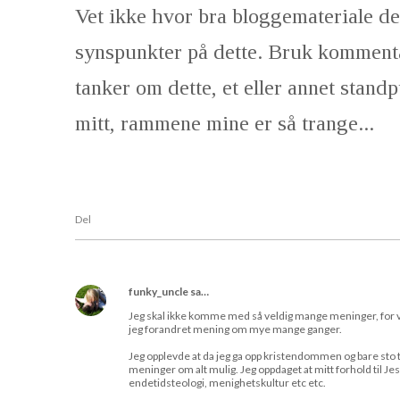
Vet ikke hvor bra bloggemateriale de
synspunkter på dette. Bruk kommenta
tanker om dette, et eller annet stand
mitt, rammene mine er så trange...
Del
funky_uncle
sa…
Jeg skal ikke komme med så veldig mange meninger, for 
jeg forandret mening om mye mange ganger.
Jeg opplevde at da jeg ga opp kristendommen og bare sto ti
meninger om alt mulig. Jeg oppdaget at mitt forhold til Jesu
endetidsteologi, menighetskultur etc etc.