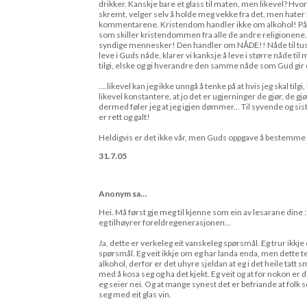
drikker. Kanskje bare et glass til maten, men likevel? Hvor
skremt, velger selv å holde meg vekke fra det, men hater 
kommentarene. Kristendom handler ikke om alkohol! På in
som skiller kristendommen fra alle de andre religionen
syndige mennesker! Den handler om NÅDE!! Nåde til tusen 
leve i Guds nåde, klarer vi kanksje å leve i større nåde t
tilgi, elske og gi hverandre den samme nåde som Gud gir 
....likevel kan jeg ikke unngå å tenke på at hvis jeg skal til
likevel konstantere, at jo det er ugjerninger de gjør, de gjør
dermed føler jeg at jeg igjen dømmer... Til syvende og sist
er rett og galt!
Heldigvis er det ikke vår, men Guds oppgave å bestemme d
31.7.05
Anonym sa…
Hei. Må først gje meg til kjenne som ein av lesarane dine :)
eg tilhøyrer foreldregenerasjonen...
Ja, dette er verkeleg eit vanskeleg spørsmål. Eg trur ikkje 
spørsmål. Eg veit ikkje om eg har landa enda, men dette ten
alkohol, derfor er det uhyre sjeldan at eg i det heile tatt 
med å kosa seg og ha det kjekt. Eg veit og at for nokon er 
eg seier nei. Og at mange synest det er befriande at folk
seg med eit glas vin.