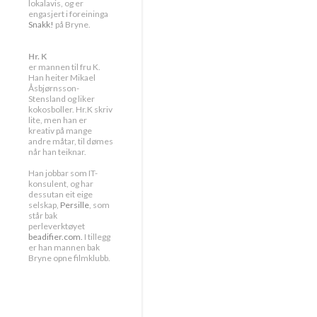
lokalavis, og er
engasjert i foreininga
Snakk!
på Bryne.
Hr. K
er mannen til fru K.
Han heiter Mikael
Åsbjørnsson-
Stensland og liker
kokosboller. Hr.K skriv
lite, men han er
kreativ på mange
andre måtar, til dømes
når han teiknar.
Han jobbar som IT-
konsulent, og har
dessutan eit eige
selskap,
Persille
, som
står bak
perleverktøyet
beadifier.com.
I tillegg
er han mannen bak
Bryne opne filmklubb.