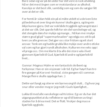
Bare sidan eg var på din alder har det vore ei rask utvikling.
Nå er det mest iingen som er motstandarar av alkohol.
Kanskje er det best slik, samtidig som eg som du sørgjer litt
over at det er slik.
For femti år sidan fekk ein på ei måte utdelt ei uskriven liste
på bedehuset over ting ein kunne/ skulle gjera, og ting ein
ikkje kunne gjera. Det var nok både tryggleik og tvangstrøye i
at det var slik. Det sparde folk for ein del vanskelege val, og
det stengde døra for mykje og mange... Nå kan me i mykje
større grad gå på "supermarknaden" og velgja oss eit liv på
tvers av alle grenser. Det gjer oss stor fridom og eit stort
ansvar. Tenk om eg hadde grubla like mykje over andre etiske
val som eg har gjort rundt alkoholen. Kulturen me veks opp i
vil prega oss. Om me klarte å ta alle dei store vala i livet
gjennom kjærleik til Gud, kjærleik til andre og kjærleik til
livet...
Gunnar: Magnus Malm er ein fantastisk skribent og
forkynnar. Han er ein visjonær i vår tid. Eg har høyrt han tre-
fire gonger på Korsvei- festival, siste gongen nå i sommar.
Mange fleire skulle oppdaga han. :)
Dette vart langt,eg siterer ein barnesong til slutt... Og hvor jeg
snur eller vender meg er jeg midt i Guds kjærlighet...
Lukka til med alle vanskelege val Kristine. Eg ser du har det
utgangspunktet at du reflekterer og vil til botnen av ting i
staden for å driva med. Det er flott. Ynskjer deg masse
kjærleik og glede.