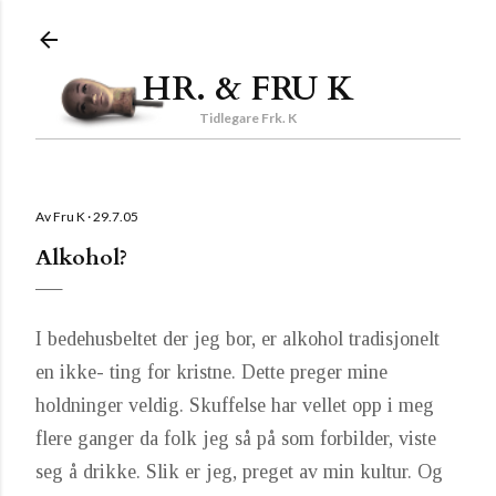
Gå til hovedinnhold
HR. & FRU K
Tidlegare Frk. K
Av
Fru K
29.7.05
Alkohol?
I bedehusbeltet der jeg bor, er alkohol tradisjonelt
en ikke- ting for kristne. Dette preger mine
holdninger veldig. Skuffelse har vellet opp i meg
flere ganger da folk jeg så på som forbilder, viste
seg å drikke. Slik er jeg, preget av min kultur. Og