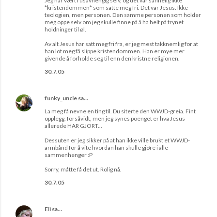
Jeg har vært rusavhengig selv, og det var sannelig ikke
*kristendommen* som satte meg fri. Det var Jesus. Ikke
teologien, men personen. Den samme personen som holder
meg oppe selv om jeg skulle finne på å ha helt på trynet
holdninger til øl.
Av alt Jesus har satt meg fri fra, er jeg mest takknemlig for at
han lot meg få slippe kristendommen. Han er mye mer
givende å forholde seg til enn den kristne religionen.
30.7.05
funky_uncle
sa…
La meg få nevne en ting til. Du siterte den WWJD-greia. Fint
opplegg, forsåvidt, men jeg synes poenget er hva Jesus
allerede HAR GJORT...
Dessuten er jeg sikker på at han ikke ville brukt et WWJD-
armbånd for å vite hvordan han skulle gjøre i alle
sammenhenger :P
Sorry, måtte få det ut. Rolig nå.
30.7.05
Eli
sa…