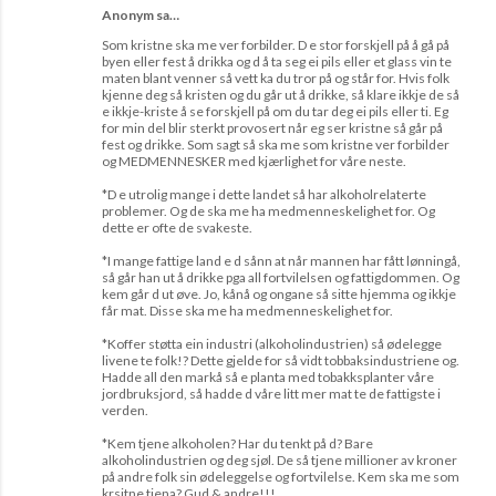
Anonym sa…
Som kristne ska me ver forbilder. D e stor forskjell på å gå på
byen eller fest å drikka og d å ta seg ei pils eller et glass vin te
maten blant venner så vett ka du tror på og står for. Hvis folk
kjenne deg så kristen og du går ut å drikke, så klare ikkje de så
e ikkje-kriste å se forskjell på om du tar deg ei pils eller ti. Eg
for min del blir sterkt provosert når eg ser kristne så går på
fest og drikke. Som sagt så ska me som kristne ver forbilder
og MEDMENNESKER med kjærlighet for våre neste.
*D e utrolig mange i dette landet så har alkoholrelaterte
problemer. Og de ska me ha medmenneskelighet for. Og
dette er ofte de svakeste.
*I mange fattige land e d sånn at når mannen har fått lønningå,
så går han ut å drikke pga all fortvilelsen og fattigdommen. Og
kem går d ut øve. Jo, kånå og ongane så sitte hjemma og ikkje
får mat. Disse ska me ha medmenneskelighet for.
*Koffer støtta ein industri (alkoholindustrien) så ødelegge
livene te folk!? Dette gjelde for så vidt tobbaksindustriene og.
Hadde all den markå så e planta med tobakksplanter våre
jordbruksjord, så hadde d våre litt mer mat te de fattigste i
verden.
*Kem tjene alkoholen? Har du tenkt på d? Bare
alkoholindustrien og deg sjøl. De så tjene millioner av kroner
på andre folk sin ødeleggelse og fortvilelse. Kem ska me som
krsitne tjena? Gud & andre!!!