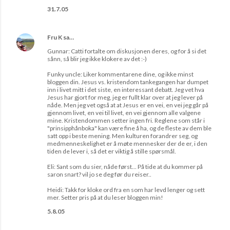
31.7.05
Fru K
sa…
Gunnar: Catti fortalte om diskusjonen deres, og for å si det
sånn, så blir jeg ikke klokere av det :-)
Funky uncle: Liker kommentarene dine, og ikke minst
bloggen din. Jesus vs. kristendom tankegangen har dumpet
inn i livet mitt i det siste, en interessant debatt. Jeg vet hva
Jesus har gjort for meg, jeg er fullt klar over at jeg lever på
nåde. Men jeg vet også at at Jesus er en vei, en vei jeg går på
gjennom livet, en vei til livet, en vei gjennom alle valgene
mine. Kristendommen setter ingen fri. Reglene som står i
"prinsipphånboka" kan være fine å ha, og de fleste av dem ble
satt opp i beste mening. Men kulturen forandrer seg, og
medmenneskelighet er å møte mennesker der de er, i den
tiden de lever i, så det er viktig å stille spørsmål.
Eli: Sant som du sier, nåde først... På tide at du kommer på
saron snart? vil jo se deg før du reiser..
Heidi: Takk for kloke ord fra en som har levd lenger og sett
mer. Setter pris på at du leser bloggen min!
5.8.05