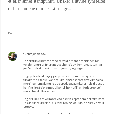
et eller annet standpunkt? Ønsker å utvide synsfeltet
mitt, rammene mine er så trange...
Del
funky_uncle
sa…
Jeg skal ikke komme med så veldig mange meninger, for
verden snurrer fint rundt uavhengig av dem. Dessuten har
jeg forandret mening om mye mange ganger.
Jeg opplevde at da jeg ga opp kristendommen og bare sto
tilbake med Jesus, var det ikke lenger så fordømt viktig å ha
meninger om alt mulig. Jeg oppdaget at mitt forhold til Jesus
har fint lite å gjøre med alkohol, homofili, endetidsteologi,
menighetskultur etc etc.
Jeg er ikke så mye imot avholdsprinsippet som det faktum at
Jesus blir pakket inn i alskens teologi og kultur og krav og tull
og tøys.