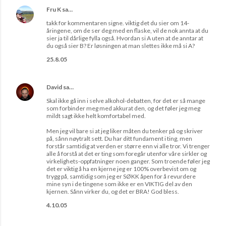
Fru K
sa…
takk for kommentaren signe. viktig det du sier om 14-
åringene, om de ser deg med en flaske, vil de nok annta at du
sier ja til dårlige fylla også. Hvordan si A uten at de anntar at
du også sier B? Er løsningen at man slettes ikke må si A?
25.8.05
David
sa…
Skal ikke gå inn i selve alkohol-debatten, for det er så mange
som forbinder meg med akkurat den, og det føler jeg meg
mildt sagt ikke helt komfortabel med.
Men jeg vil bare si at jeg liker måten du tenker på og skriver
på, sånn nøytralt sett. Du har ditt fundament i ting, men
forstår samtidig at verden er større enn vi alle tror. Vi trenger
alle å forstå at det er ting som foregår utenfor våre sirkler og
virkelighets-oppfatninger noen ganger. Som troende føler jeg
det er viktig å ha en kjerne jeg er 100% overbevist om og
trygg på, samtidig som jeg er SØKK åpen for å revurdere
mine syn i de tingene som ikke er en VIKTIG del av den
kjernen. Sånn virker du, og det er BRA! God bless.
4.10.05