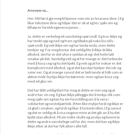
Anonym sa…
Hei. Må først gje meg til kjenne som ein av lesarane dine :) Eg
likar tekstane dine og håpar det er ok at eg les sjølv om eg
tilhøyrer foreldregenerasjonen...
Ja, dette er verkeleg eit vanskeleg spørsmål. Eg trur ikkje eg
har tenkt opp og ned og fram og tilbake på noko livsstils-
spørsmål. Eg veit ikkje om eg har landa enda, men dette
tenkjer eg: For meg kostar det veldig lite å ikkje drikka
alkohol, derfor er det uhyre sjeldan at eg i det heile tatt
smakar på det. Samtidig veit eg at for mange er det forbunde
med å kosa seg og ha det kjekt. Eg veit og at for nokon er det
komplisert med alkohol, og at det kanskje hjelper dei når eg
seier nei. Og at mange synest det er befriande at folk som er
aktive midt i kyrkja ikkje fordømmer, men og kan kosa seg
med eit glas vin.
Det har blitt veldig klart for meg at dette er min veg og at
andre har sin veg. Eg kan ikkje påleggja dei å tenkja slik som
meg sjølv om eg kan ha ein forestilling om å la vera i
solidaritet og nestekjærleik. (Men like mykje fordi eg ikkje er
så glad i smaken, og fordi eg likar å ha kontrollen.) Eg synest
og det er veldig ok å visa ungane mine at det går an å ha det
kjekt utan alkohol. På ein måte skulle eg ynskja eg kunne ta
dette og andre vanskelege val for dei, men det kan eg ikkje.
Ikkje etter at dei har fylt atten i alle fall.