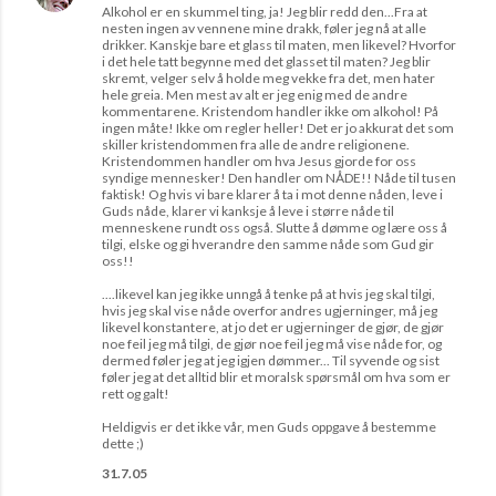
Alkohol er en skummel ting, ja! Jeg blir redd den...Fra at
nesten ingen av vennene mine drakk, føler jeg nå at alle
drikker. Kanskje bare et glass til maten, men likevel? Hvorfor
i det hele tatt begynne med det glasset til maten? Jeg blir
skremt, velger selv å holde meg vekke fra det, men hater
hele greia. Men mest av alt er jeg enig med de andre
kommentarene. Kristendom handler ikke om alkohol! På
ingen måte! Ikke om regler heller! Det er jo akkurat det som
skiller kristendommen fra alle de andre religionene.
Kristendommen handler om hva Jesus gjorde for oss
syndige mennesker! Den handler om NÅDE!! Nåde til tusen
faktisk! Og hvis vi bare klarer å ta i mot denne nåden, leve i
Guds nåde, klarer vi kanksje å leve i større nåde til
menneskene rundt oss også. Slutte å dømme og lære oss å
tilgi, elske og gi hverandre den samme nåde som Gud gir
oss!!
....likevel kan jeg ikke unngå å tenke på at hvis jeg skal tilgi,
hvis jeg skal vise nåde overfor andres ugjerninger, må jeg
likevel konstantere, at jo det er ugjerninger de gjør, de gjør
noe feil jeg må tilgi, de gjør noe feil jeg må vise nåde for, og
dermed føler jeg at jeg igjen dømmer... Til syvende og sist
føler jeg at det alltid blir et moralsk spørsmål om hva som er
rett og galt!
Heldigvis er det ikke vår, men Guds oppgave å bestemme
dette ;)
31.7.05