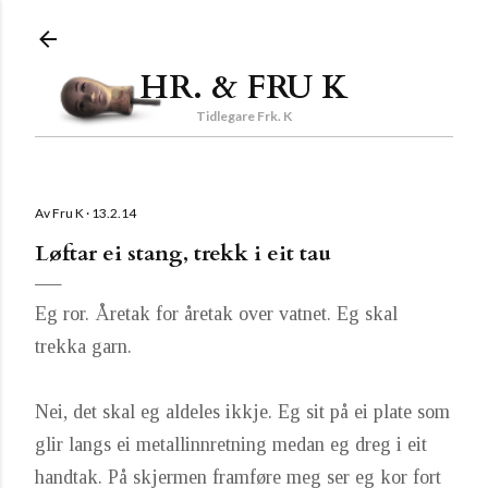
Gå til hovedinnhold
HR. & FRU K
Tidlegare Frk. K
Av
Fru K
13.2.14
Løftar ei stang, trekk i eit tau
Eg ror. Åretak for åretak over vatnet. Eg skal
trekka garn.
Nei, det skal eg aldeles ikkje. Eg sit på ei plate som
glir langs ei metallinnretning medan eg dreg i eit
handtak. På skjermen framføre meg ser eg kor fort