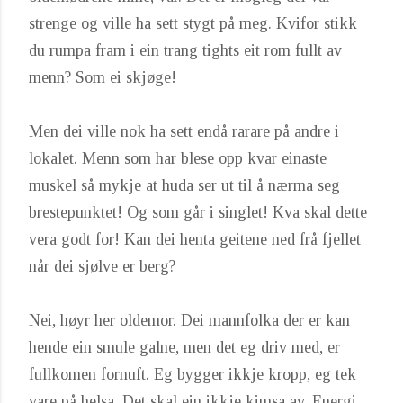
strenge og ville ha sett stygt på meg. Kvifor stikk
du rumpa fram i ein trang tights eit rom fullt av
menn? Som ei skjøge!
Men dei ville nok ha sett endå rarare på andre i
lokalet. Menn som har blese opp kvar einaste
muskel så mykje at huda ser ut til å nærma seg
brestepunktet! Og som går i singlet! Kva skal dette
vera godt for! Kan dei henta geitene ned frå fjellet
når dei sjølve er berg?
Nei, høyr her oldemor. Dei mannfolka der er kan
hende ein smule galne, men det eg driv med, er
fullkomen fornuft. Eg bygger ikkje kropp, eg tek
vare på helsa. Det skal ein ikkje kimsa av. Energi