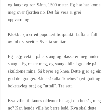
og langt eg ror. Sånn, 1500 meter. Eg bør har kome
meg over fjorden no. Det får vera ei grei
oppvarming.
Klokka sju er eit populært tidspunkt. Lufta er full
av folk si sveitte. Sveitta smittar.
Eg legg vektar på ei stang og plasserer meg under
stanga. Eg reiser meg, og stanga blir liggande på
skuldrene mine. Så bøyer eg knea. Dette gjer eg ein
god del gonger. Både såkalla "knebøy" (eit godt og
bokstavleg ord) og "utfall". Tre sett.
Kva ville til dømes oldemor ha sagt om ho såg meg
no? Kan hende ville ho berre ledd. Kva skal dette