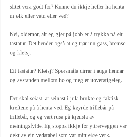
slitet vera godt for? Kunne du ikkje heller ha henta
mjølk eller vatn eller ved?
Nei, oldemor, alt eg gjer på jobb er å trykka på eit
tastatur. Det hender også at eg trør inn gass, bremse
og kløtsj.
Eit tastatur? Kløtsj? Spørsmåla dirrar i auga hennar
og avstanden mellom ho og meg er uoverstigeleg.
Det skal seiast, at seinast i jula brukte eg faktisk
kreftene på å henta ved. Eg køyrde trillebår på
trillebår, og eg vart rusa på kjensla av
meiningsfylde. Eg stoppa ikkje før yttrerveggen var
dekt av ein vedstabel som var mitt eige verk.