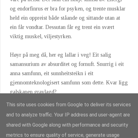
og endorfinrus er bra for psyken, og trente musklar
held ein oppreist både ståande og sittande utan at
ein får vondtar. Dessutan får eg trent ein svært
viktig muskel, viljestyrken.
Høyr på meg då, her eg lallar i veg! Eit salig
samansurium av absurditet og fornuft. Snurrig i eit
anna samfunn, eit sunnheitsteikn i eit
gjennomteknologisert samfunn som dette. Kvar ligg
galskapen gravlagd?
This site uses cookies from Google to deliver its services
and to analyze traffic. Your IP address and user-agent are
Del
shared with Google along with performance and security
Labels:
Samfunn
metrics to ensure quality of service, generate usage