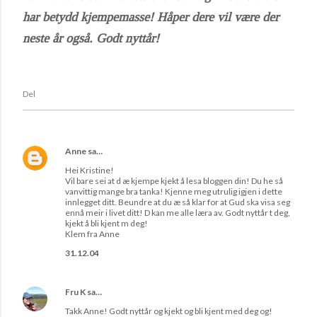
har betydd kjempemasse! Håper dere vil være der
neste år også. Godt nyttår!
Del
Anne
sa…
Hei Kristine!
Vil bare sei at d æ kjempe kjekt å lesa bloggen din! Du he så
vanvittig mange bra tanka! Kjenne meg utrulig igjen i dette
innlegget ditt. Beundre at du æ så klar for at Gud ska visa seg
ennå meir i livet ditt! D kan me alle læra av. Godt nyttår t deg,
kjekt å bli kjent m deg!
Klem fra Anne
31.12.04
Fru K
sa…
Takk Anne! Godt nyttår og kjekt og bli kjent med deg og!