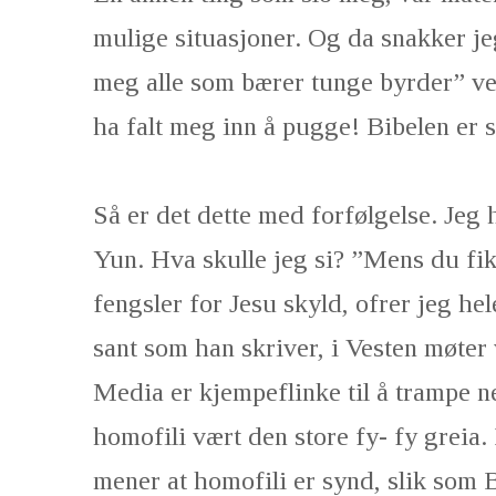
mulige situasjoner. Og da snakker je
meg alle som bærer tunge byrder” ver
ha falt meg inn å pugge! Bibelen er 
Så er det dette med forfølgelse. Jeg 
Yun. Hva skulle jeg si? ”Mens du fik
fengsler for Jesu skyld, ofrer jeg hel
sant som han skriver, i Vesten møter 
Media er kjempeflinke til å trampe ne
homofili vært den store fy- fy greia.
mener at homofili er synd, slik som B