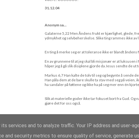
31.12.04
Anonym sa…
Galaterne 5,22 Men Åndens frukt er kjærlighet, glede, fr
ydmykhet og selvbeherskelse. Slike ting rammes ikke av 
En ting å merke seg er at toleranse ikke er blandt åndens fr
En av grunnene til at jeg skal bli misjonær er at luksusen 
håper jeg å gå slik disiplene gjorde da Jesus sendte de ut t
Markus 6,7 Han kalte de tolv til seg og begynte å sende d
Han påla dem at de bare skulle ta stav med seg på veien, ik
ha sandaler på føttene og ikke ha på seg mer enn én kjorte
Slik at materielle goder ikke tar fokuset bort fra Gud. Og 
gjøre det for oss også.
Veldig bra blogg.
 its services and to analyze traffic. Your IP address and user-ag
7.1.07
e and security metrics to ensure quality of service, generate u