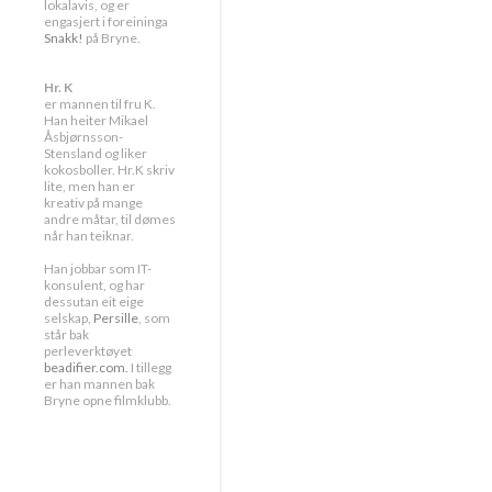
lokalavis, og er
engasjert i foreininga
Snakk!
på Bryne.
Hr. K
er mannen til fru K.
Han heiter Mikael
Åsbjørnsson-
Stensland og liker
kokosboller. Hr.K skriv
lite, men han er
kreativ på mange
andre måtar, til dømes
når han teiknar.
Han jobbar som IT-
konsulent, og har
dessutan eit eige
selskap,
Persille
, som
står bak
perleverktøyet
beadifier.com.
I tillegg
er han mannen bak
Bryne opne filmklubb.