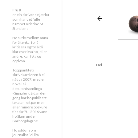
Fru K
er ein skrivande jærbu
som har det fulle
namnet Kristine M.
Stensland.
Ho skriv mellom anna
for å tenka, for å
kritisera og for å bli
klar over kva ho, eller
andre, kan føla og
oppleva.
Del
Topppunktet i
skrivekarrieren blei
nådd i 2007, med ei
novelle i
debutantsamlinga
«Signaler». Sidan den
gong har ho publisert
tekstar i eit par meir
eller mindre obskure
tidsskrift. I 2016 vann
ho Slam under
Garborgdagane.
Ho jobbar som
journalist i ei lita