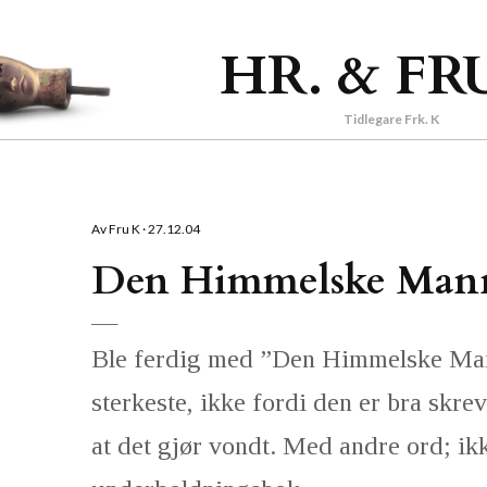
Gå til hovedinnhold
HR. & FR
Tidlegare Frk. K
Av
Fru K
27.12.04
Den Himmelske Man
Ble ferdig med ”Den Himmelske Mann
sterkeste, ikke fordi den er bra skre
at det gjør vondt. Med andre ord; ik