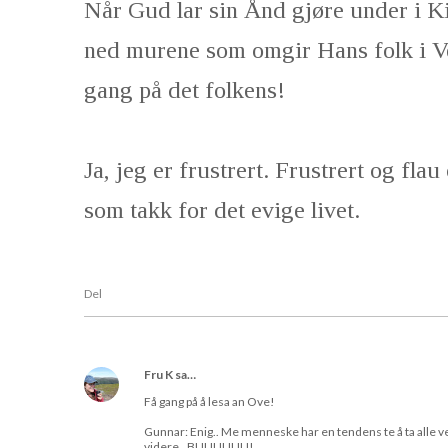
Når Gud lar sin Ånd gjøre under i Kin
ned murene som omgir Hans folk i V
gang på det folkens!
Ja, jeg er frustrert. Frustrert og flau
som takk for det evige livet.
Del
Fru K
sa…
Få gang på å lesa an Ove!
Gunnar: Enig.. Me menneske har en tendens te å ta alle ve
videre.. BUUUUUU!