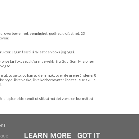
ed, overbærenhet, vennlighet, godhet, trofasthet, 23
loven!
ukter. Jeg må se til å få lest den boka jeg også.
i Norge tar fokuset altfor mye vekk i fra Gud. Som Misjonær
o og to.
em ut, to og to, og han ga dem makt over de urene åndene. 8
ke brød, ikke veske, ikke kobbermynter i beltet. 9 De skulle
l.
når disiplene ble sendt ut slik så må det være en bra måte å
ent
LEARN MORE
GOT IT
sage