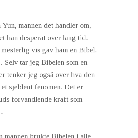
a Yun, mannen det handler om,
tet han desperat over lang tid.
 mesterlig vis gav ham en Bibel.
… Selv tar jeg Bibelen som en
ider tenker jeg også over hva den
r et sjeldent fenomen. Det er
ds forvandlende kraft som
…
n mannen brukte Bibelen i alle