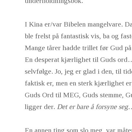
underholdningsbok.
I Kina er/var Bibelen mangelvare. D
ble frelst på fantastisk vis, ba og fas
Mange tårer hadde trillet før Gud på
En desperat kjærlighet til Guds ord
selvfølge. Jo, jeg er glad i den, til t
faktisk er, men en sterk kjærlighet e
Guds Ord til MEG, Guds stemme, Gu
ligger der.
Det er bare å forsyne seg
En annen ting som slo meg, var måte