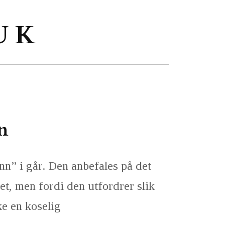
U K
n
” i går. Den anbefales på det
vet, men fordi den utfordrer slik
ke en koselig