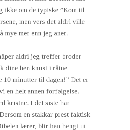
g ikke om de typiske ”Kom til
sene, men vers det aldri ville
så mye mer enn jeg aner.
håper aldri jeg treffer broder
k dine ben knust i råtne
e 10 minutter til dagen!” Det er
vi en helt annen forfølgelse.
d kristne. I det siste har
 Dersom en stakkar prest faktisk
ibelen lærer, blir han hengt ut