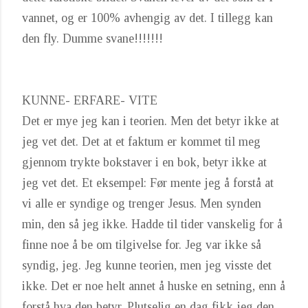
vannet, og er 100% avhengig av det. I tillegg kan
den fly. Dumme svane!!!!!!!
KUNNE- ERFARE- VITE
Det er mye jeg kan i teorien. Men det betyr ikke at
jeg vet det. Det at et faktum er kommet til meg
gjennom trykte bokstaver i en bok, betyr ikke at
jeg vet det. Et eksempel: Før mente jeg å forstå at
vi alle er syndige og trenger Jesus. Men synden
min, den så jeg ikke. Hadde til tider vanskelig for å
finne noe å be om tilgivelse for. Jeg var ikke så
syndig, jeg. Jeg kunne teorien, men jeg visste det
ikke. Det er noe helt annet å huske en setning, enn å
forstå hva den betyr. Plutselig en dag fikk jeg den